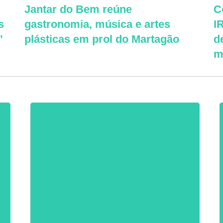
Jantar do Bem reúne
C
s
gastronomia, música e artes
I
”
plásticas em prol do Martagão
d
m