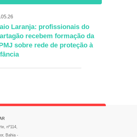
.05.26
aio Laranja: profissionais do
artagão recebem formação da
PMJ sobre rede de proteção à
nfância
AR
te, nº114,
or, Bahia -