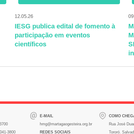
12.05.26
09
IESG publica edital de fomento à
M
participação em eventos
M
científicos
S
i
E-MAIL
COMO CHEG
-3700
hmg@martagaogesteira.org.br
Rua José Duar
3041-3800
REDES SOCIAIS
Tororó. Salvad