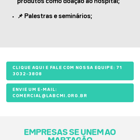
produtos como doação ao hospital;
📌 Palestras e seminários;
CLIQUE AQUI E FALE COM NOSSA EQUIPE: 71
3032-3808
ENVIE UM E-MAIL:
COMERCIAL@LABCMI.ORG.BR
EMPRESAS SE UNEM AO