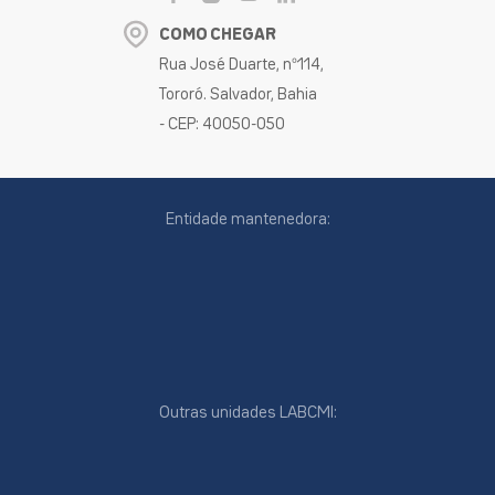
COMO CHEGAR
Rua José Duarte, nº114,
Tororó. Salvador, Bahia
- CEP: 40050-050
Entidade mantenedora:
Outras unidades LABCMI: