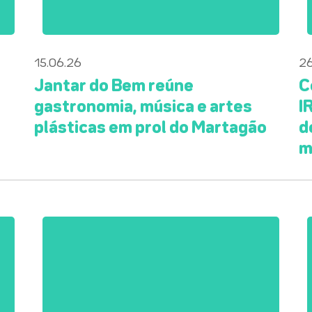
15.06.26
26
a
Jantar do Bem reúne
C
gastronomia, música e artes
I
plásticas em prol do Martagão
d
m