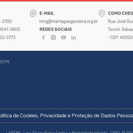
E-MAIL
COMO CHE
32-3700
hmg@martagaogesteira.org.br
Rua José Dua
 3041-3800
REDES SOCIAIS
Tororó. Salva
032-3773
- CEP: 4005
BCMI:
cookies
olítica de Cookies, Privacidade e Proteção de Dados Pessoa
LABCMI - Liga Álvaro Bahia Contra a Mortalidade Iinfantil - CNPJ: 15.1