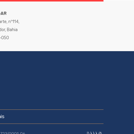
GAR
rte, nº114,
dor, Bahia
0-050
is
70.723/0001-06