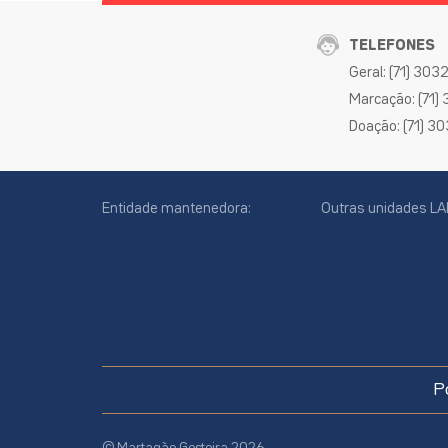
TELEFONES
Geral: (71) 30
Marcação: (71)
Doação: (71) 3
Entidade mantenedora:
Outras unidades LA
cookies
online
P
site
© Martagão Gesteira 2026