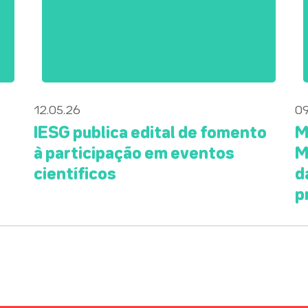
12.05.26
09
IESG publica edital de fomento
M
à participação em eventos
M
científicos
d
p