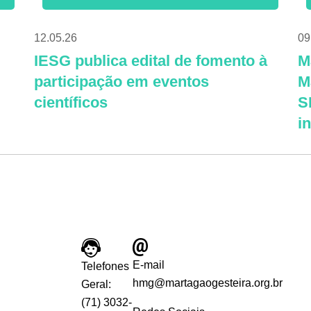
12.05.26
09
IESG publica edital de fomento à
M
participação em eventos
M
científicos
S
i
E-mail
Telefones
hmg@martagaogesteira.org.br
Geral:
(71) 3032-