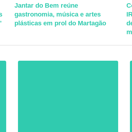
Jantar do Bem reúne
C
s
gastronomia, música e artes
I
”
plásticas em prol do Martagão
d
m