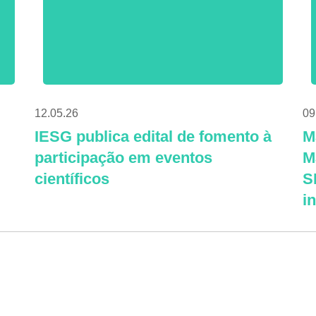
12.05.26
09
IESG publica edital de fomento à
M
participação em eventos
M
científicos
S
i