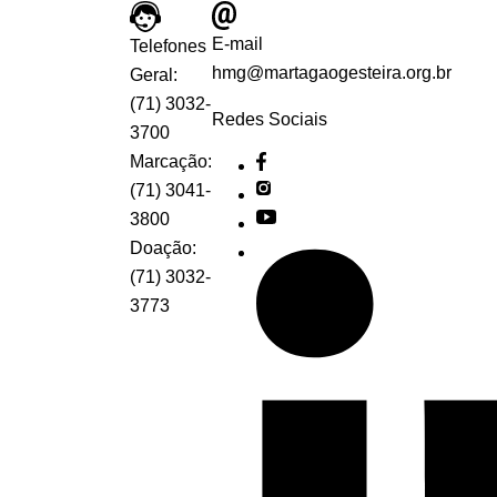
E-mail
Telefones
hmg@martagaogesteira.org.br
Geral:
(71) 3032-
Redes Sociais
3700
Marcação:
(71) 3041-
3800
Doação:
(71) 3032-
3773