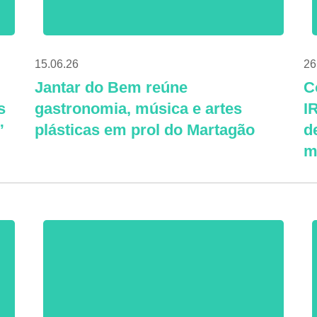
15.06.26
26
Jantar do Bem reúne
C
s
gastronomia, música e artes
I
”
plásticas em prol do Martagão
d
m