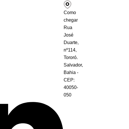
Como
chegar
Rua
José
Duarte,
nº114,
Tororó.
Salvador,
Bahia -
CEP:
40050-
050