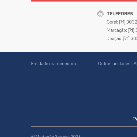
TELEFONES
Geral: (71) 30
Marcação: (71)
Doação: (71) 3
Entidade mantenedora:
Outras unidades LA
cookies
online
P
site
© Martagão Gesteira 2026