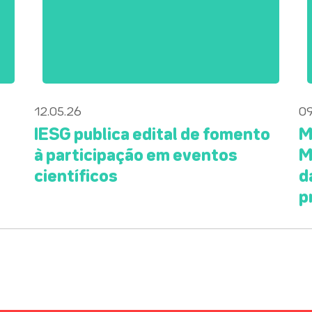
12.05.26
09
IESG publica edital de fomento
M
à participação em eventos
M
científicos
d
p