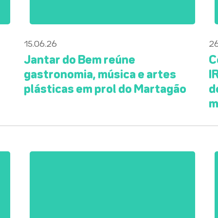
15.06.26
26
a
Jantar do Bem reúne
C
gastronomia, música e artes
I
plásticas em prol do Martagão
d
m