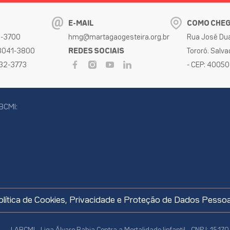
E-MAIL
COMO CHE
32-3700
hmg@martagaogesteira.org.br
Rua José Dua
 3041-3800
REDES SOCIAIS
Tororó. Salva
032-3773
- CEP: 4005
BCMI:
cookies
olítica de Cookies, Privacidade e Proteção de Dados Pessoa
LABCMI - Liga Álvaro Bahia Contra a Mortalidade Iinfantil - CNPJ: 15.1