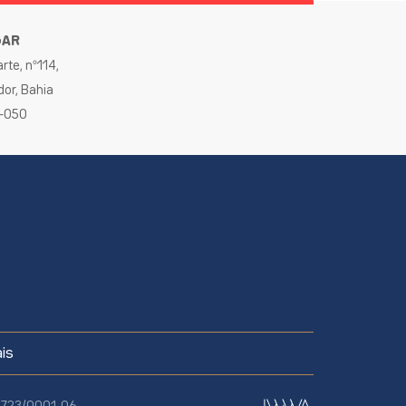
GAR
rte, nº114,
dor, Bahia
0-050
is
70.723/0001-06