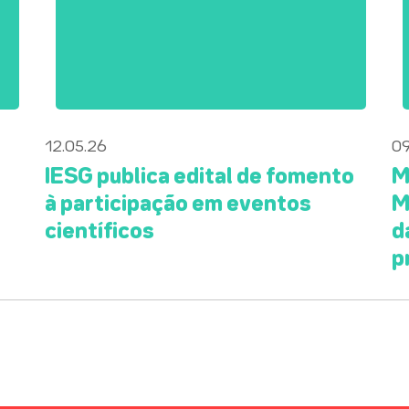
12.05.26
09
IESG publica edital de fomento
M
à participação em eventos
M
científicos
d
p