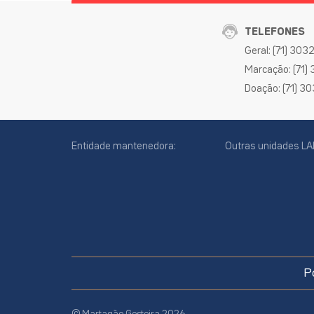
TELEFONES
Geral: (71) 30
Marcação: (71)
Doação: (71) 3
Entidade mantenedora:
Outras unidades LA
cookies
online
P
site
© Martagão Gesteira 2026