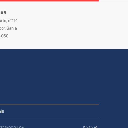
GAR
rte, nº114,
dor, Bahia
0-050
is
70.723/0001-06