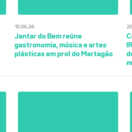
15.06.26
26
a
Jantar do Bem reúne
C
gastronomia, música e artes
I
plásticas em prol do Martagão
d
m