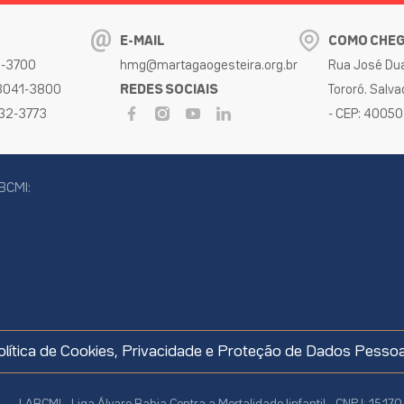
E-MAIL
COMO CHE
32-3700
hmg@martagaogesteira.org.br
Rua José Dua
 3041-3800
REDES SOCIAIS
Tororó. Salva
032-3773
- CEP: 4005
BCMI:
cookies
olítica de Cookies, Privacidade e Proteção de Dados Pessoa
LABCMI - Liga Álvaro Bahia Contra a Mortalidade Iinfantil - CNPJ: 15.1