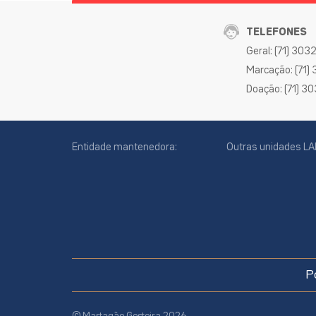
TELEFONES
Geral: (71) 30
Marcação: (71)
Doação: (71) 3
Entidade mantenedora:
Outras unidades LA
cookies
online
P
site
© Martagão Gesteira 2026