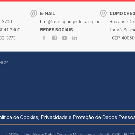
E-MAIL
COMO CHE
32-3700
hmg@martagaogesteira.org.br
Rua José Dua
 3041-3800
REDES SOCIAIS
Tororó. Salva
032-3773
- CEP: 4005
BCMI:
cookies
olítica de Cookies, Privacidade e Proteção de Dados Pessoa
LABCMI - Liga Álvaro Bahia Contra a Mortalidade Iinfantil - CNPJ: 15.1