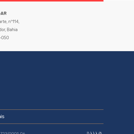
GAR
rte, nº114,
dor, Bahia
0-050
is
70.723/0001-06