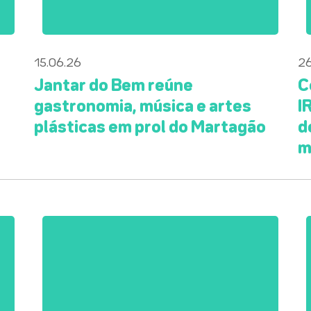
15.06.26
26
a
Jantar do Bem reúne
C
gastronomia, música e artes
I
plásticas em prol do Martagão
d
m