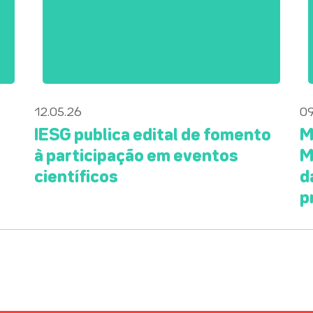
12.05.26
09
IESG publica edital de fomento
M
à participação em eventos
M
científicos
d
p