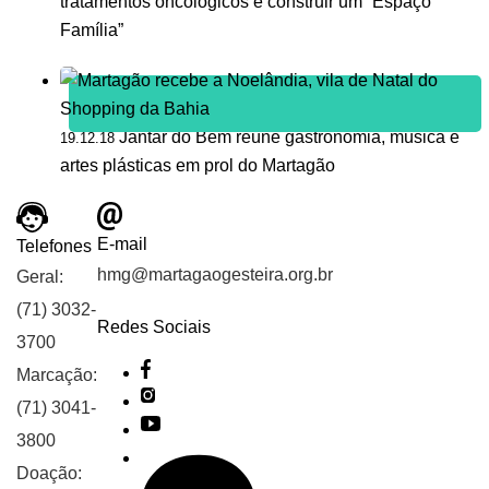
tratamentos oncológicos e construir um “Espaço
Família”
Jantar do Bem reúne gastronomia, música e
19.12.18
artes plásticas em prol do Martagão
E-mail
Telefones
hmg@martagaogesteira.org.br
Geral:
(71) 3032-
Redes Sociais
3700
Marcação:
(71) 3041-
3800
Doação: