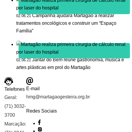
Campanha ajudará Martagão a realizar
02.06.21
tratamentos oncológicos e construir um “Espaço
Família”
Jantar do Bem reúne gastronomia, música e
02.06.21
artes plásticas em prol do Martagão
E-mail
Telefones
hmg@martagaogesteira.org.br
Geral:
(71) 3032-
Redes Sociais
3700
Marcação: