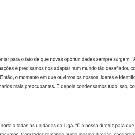
ntar para o fato de que novas oportunidades sempre surgem. “A
mações e precisamos nos adaptar num mundo tão desafiador, co
. Então, o momento em que ouvimos os nossos líderes e identi
cenários mais preocupantes. E depois condensamos tudo isso, 
 norteia todas as unidades da Liga. “É a nossa diretriz para 
, recursos. Com todos remando numa mesma direção, chegaremo