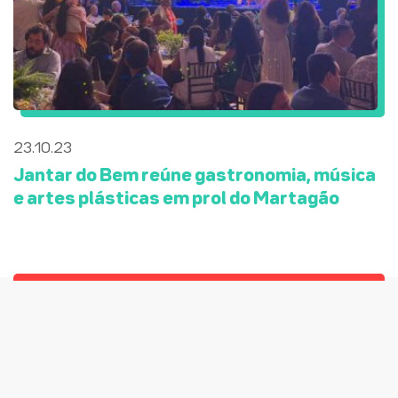
23.10.23
Jantar do Bem reúne gastronomia, música
e artes plásticas em prol do Martagão