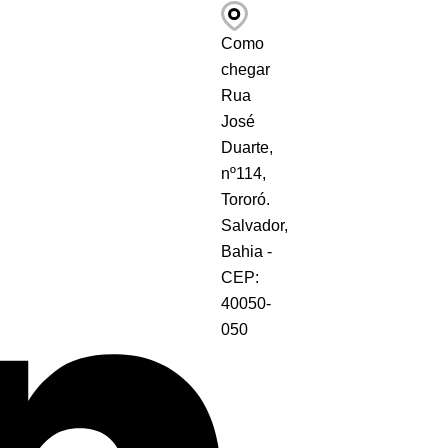
Como
chegar
Rua
José
Duarte,
nº114,
Tororó.
Salvador,
Bahia -
CEP:
40050-
050