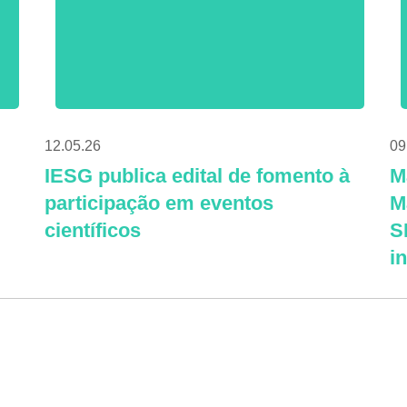
12.05.26
09
IESG publica edital de fomento à
M
participação em eventos
M
científicos
S
i