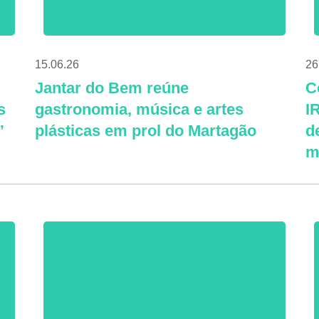
15.06.26
26
Jantar do Bem reúne
C
s
gastronomia, música e artes
I
”
plásticas em prol do Martagão
d
m