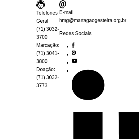
E-mail
Telefones
hmg@martagaogesteira.org.br
Geral:
(71) 3032-
Redes Sociais
3700
Marcação:
(71) 3041-
3800
Doação:
(71) 3032-
3773