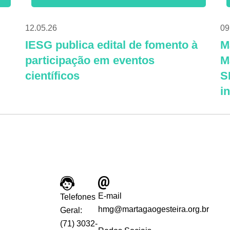
12.05.26
09
IESG publica edital de fomento à
M
participação em eventos
M
científicos
S
i
E-mail
Telefones
hmg@martagaogesteira.org.br
Geral:
(71) 3032-