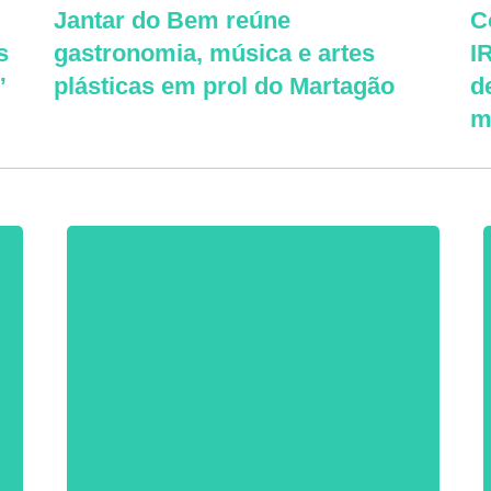
Jantar do Bem reúne
C
s
gastronomia, música e artes
I
”
plásticas em prol do Martagão
d
m