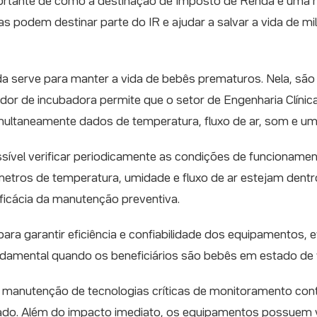
tante de como a destinação de Imposto de Renda é uma ma
 podem destinar parte do IR e ajudar a salvar a vida de mil
a serve para manter a vida de bebês prematuros. Nela, sã
ador de incubadora permite que o setor de Engenharia Clínic
imultaneamente dados de temperatura, fluxo de ar, som e um
sível verificar periodicamente as condições de funcioname
tros de temperatura, umidade e fluxo de ar estejam dentr
eficácia da manutenção preventiva.
ara garantir eficiência e confiabilidade dos equipamentos, 
damental quando os beneficiários são bebês em estado de v
ção e manutenção de tecnologias críticas de monitoramento 
ado. Além do impacto imediato, os equipamentos possuem vi