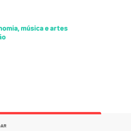
omia, música e artes
ão
GAR