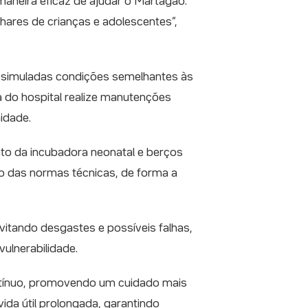
neira eficaz de ajudar o Martagão.
hares de crianças e adolescentes”,
o simuladas condições semelhantes às
a do hospital realize manutenções
idade.
nto da incubadora neonatal e berços
o das normas técnicas, de forma a
evitando desgastes e possíveis falhas,
ulnerabilidade.
contínuo, promovendo um cuidado mais
da útil prolongada, garantindo