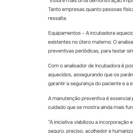
“Essa é mais uma demonstração impor
Tanto empresas quanto pessoas físicas
ressalta.
Equipamentos – A incubadora aquecid
existentes no útero materno. O analis
preventivas periódicas, para testar s
Com o analisador de Incubadora é pos
aquecidos, assegurando que os parâme
garantir a segurança do paciente e a 
A manutenção preventiva é essencial p
cuidado que se mostra ainda mais fun
“A iniciativa viabilizou a incorpora
seguro, preciso, acolhedor e humaniz