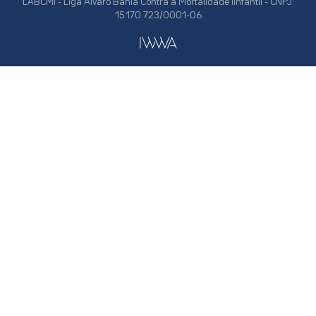
LABCMI - Liga Álvaro Bahia Contra a Mortalidade Iinfantil - CNPJ:
15.170.723/0001-06