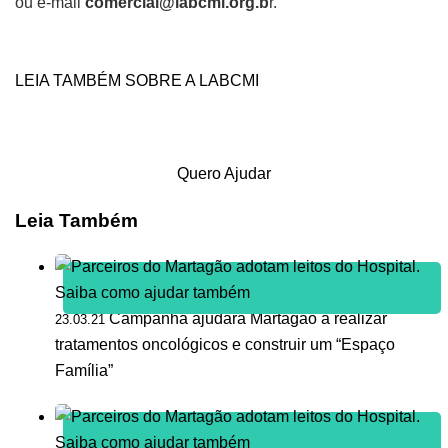
ou e-mail
comercial@labcmi.org.b
r.
LEIA TAMBÉM SOBRE A LABCMI
Quero Ajudar
Leia Também
Campanha ajudará Martagão a realizar
23.03.21
tratamentos oncológicos e construir um “Espaço
Família”