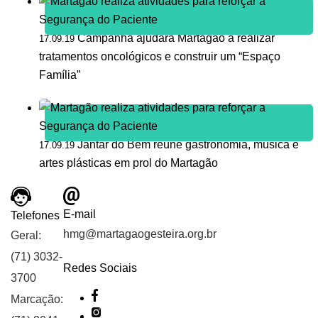
Campanha ajudará Martagão a realizar
17.09.19
tratamentos oncológicos e construir um “Espaço
Família”
Jantar do Bem reúne gastronomia, música e
17.09.19
artes plásticas em prol do Martagão
E-mail
Telefones
hmg@martagaogesteira.org.br
Geral:
(71) 3032-
Redes Sociais
3700
Marcação: