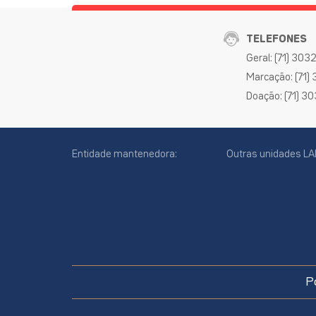
TELEFONES
Geral: (71) 30
Marcação: (71)
Doação: (71) 3
Entidade mantenedora:
Outras unidades LA
cookies
online
P
site