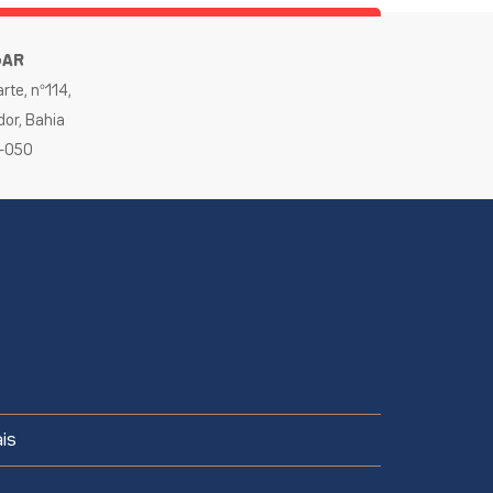
GAR
rte, nº114,
dor, Bahia
0-050
is