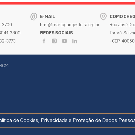
E-MAIL
COMO CHE
32-3700
hmg@martagaogesteira.org.br
Rua José Dua
 3041-3800
REDES SOCIAIS
Tororó. Salva
032-3773
- CEP: 4005
BCMI:
cookies
olítica de Cookies, Privacidade e Proteção de Dados Pessoa