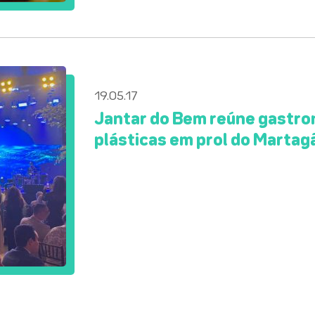
19.05.17
Jantar do Bem reúne gastron
plásticas em prol do Martag