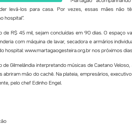
Martagão acompanhando
der levá-los para casa. Por vezes, essas mães não 
 hospital”.
o de R$ 45 mil, sejam concluídas em 90 dias. O espaço va
vanderia com máquina de lavar, secadora e armários indivi
e do hospital: www.martagaogesteira.org.br nos próximos dias
de Gilmelândia interpretando músicas de Caetano Veloso, 
tas abriram mão do cachê. Na plateia, empresários, execut
te, pelo chef Edinho Engel.
ção