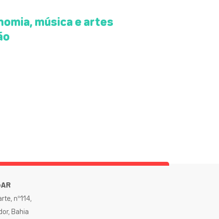
omia, música e artes
ão
GAR
rte, nº114,
dor, Bahia