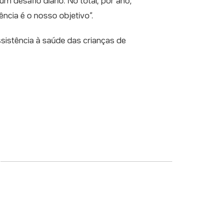
 desafio diário. No total, por ano,
ncia é o nosso objetivo”.
sistência à saúde das crianças de