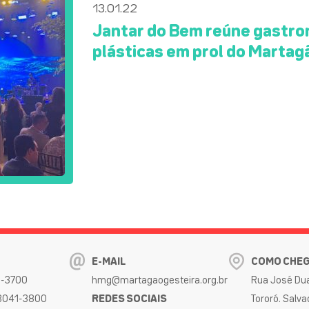
13.01.22
Jantar do Bem reúne gastron
plásticas em prol do Martag
E-MAIL
COMO CHE
32-3700
hmg@martagaogesteira.org.br
Rua José Dua
 3041-3800
REDES SOCIAIS
Tororó. Salva