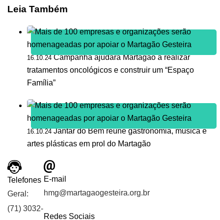
Leia Também
Campanha ajudará Martagão a realizar
16.10.24
tratamentos oncológicos e construir um “Espaço
Família”
Jantar do Bem reúne gastronomia, música e
16.10.24
artes plásticas em prol do Martagão
E-mail
Telefones
hmg@martagaogesteira.org.br
Geral:
(71) 3032-
Redes Sociais