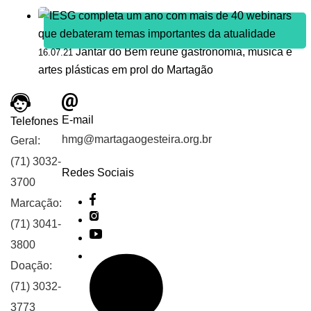
Jantar do Bem reúne gastronomia, música e
16.07.21
artes plásticas em prol do Martagão
E-mail
Telefones
hmg@martagaogesteira.org.br
Geral:
(71) 3032-
Redes Sociais
3700
Marcação:
(71) 3041-
3800
Doação:
(71) 3032-
3773