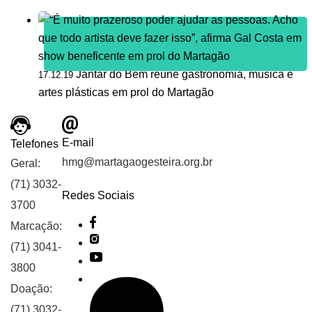
Jantar do Bem reúne gastronomia, música e
17.12.19
artes plásticas em prol do Martagão
E-mail
Telefones
hmg@martagaogesteira.org.br
Geral:
(71) 3032-
Redes Sociais
3700
Marcação:
(71) 3041-
3800
Doação:
(71) 3032-