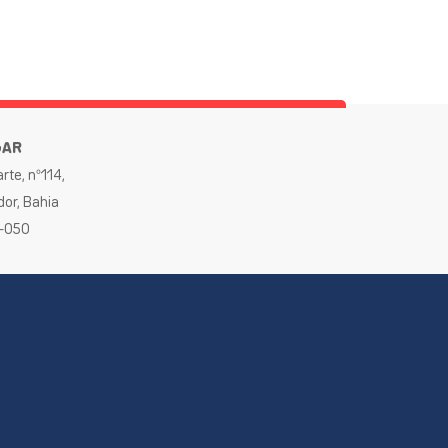
GAR
rte, nº114,
dor, Bahia
0-050