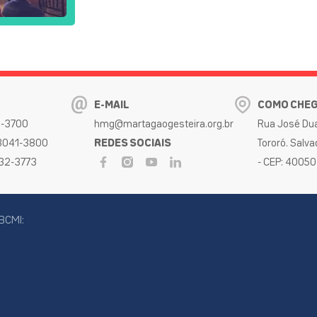
E-MAIL
COMO CHE
32-3700
hmg@martagaogesteira.org.br
Rua José Dua
 3041-3800
REDES SOCIAIS
Tororó. Salva
032-3773
- CEP: 4005
BCMI: