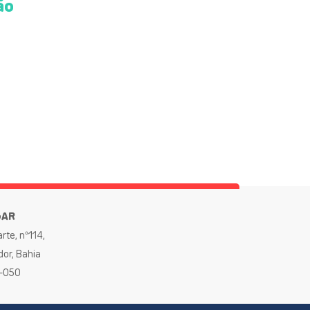
ão
GAR
rte, nº114,
dor, Bahia
0-050