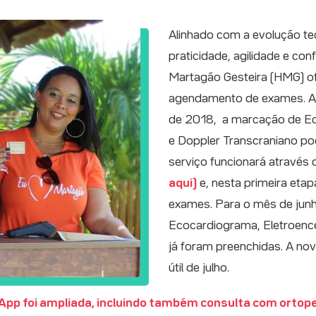
Alinhado com a evolução te
praticidade, agilidade e con
Martagão Gesteira (HMG) o
agendamento de exames. A p
de 2018, a marcação de Ec
e Doppler Transcraniano po
serviço funcionará atravé
aqui)
e, nesta primeira eta
exames. Para o mês de jun
Ecocardiograma, Eletroenc
já foram preenchidas. A nov
útil de julho.
pp foi ampliada, incluindo também consulta com ortope