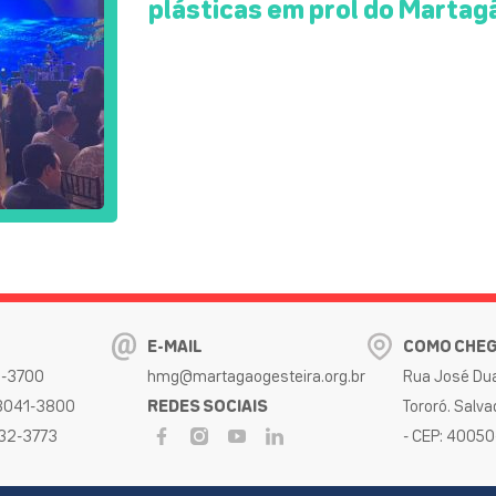
plásticas em prol do Martag
E-MAIL
COMO CHE
32-3700
hmg@martagaogesteira.org.br
Rua José Dua
 3041-3800
REDES SOCIAIS
Tororó. Salva
032-3773
- CEP: 4005