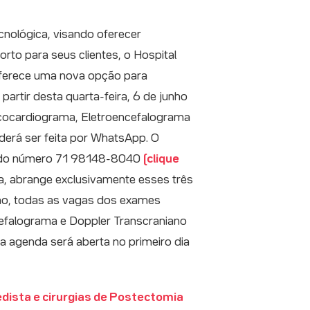
cnológica, visando oferecer
forto para seus clientes, o Hospital
ferece uma nova opção para
artir desta quarta-feira, 6 de junho
ocardiograma, Eletroencefalograma
derá ser feita por WhatsApp. O
s do número 71 98148-8040
(clique
pa, abrange exclusivamente esses três
ho, todas as vagas dos exames
efalograma e Doppler Transcraniano
a agenda será aberta no primeiro dia
dista e cirurgias de Postectomia