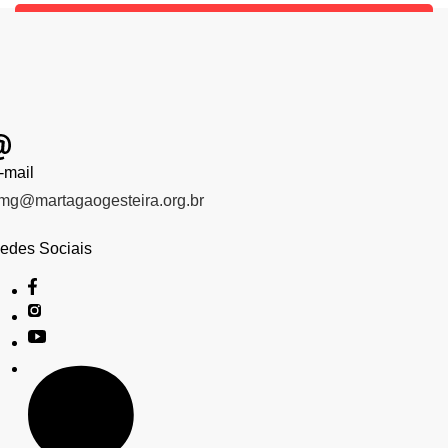
-mail
mg@martagaogesteira.org.br
edes Sociais