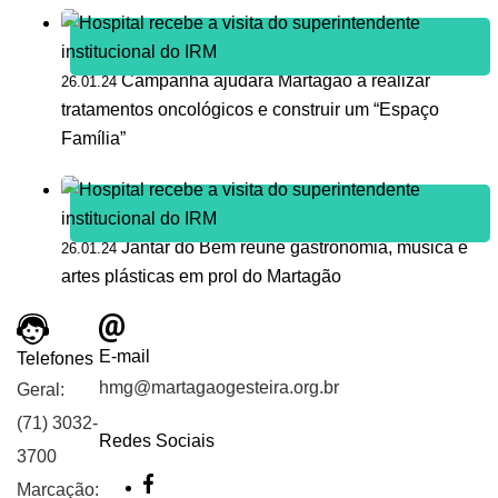
Campanha ajudará Martagão a realizar
26.01.24
tratamentos oncológicos e construir um “Espaço
Família”
Jantar do Bem reúne gastronomia, música e
26.01.24
artes plásticas em prol do Martagão
E-mail
Telefones
hmg@martagaogesteira.org.br
Geral:
(71) 3032-
Redes Sociais
3700
Marcação: