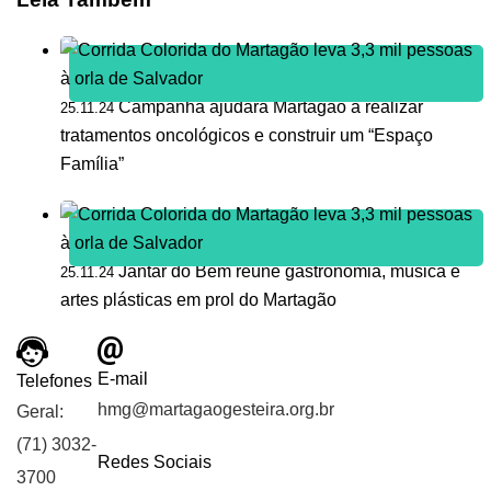
Campanha ajudará Martagão a realizar
25.11.24
tratamentos oncológicos e construir um “Espaço
Família”
Jantar do Bem reúne gastronomia, música e
25.11.24
artes plásticas em prol do Martagão
E-mail
Telefones
hmg@martagaogesteira.org.br
Geral:
(71) 3032-
Redes Sociais
3700